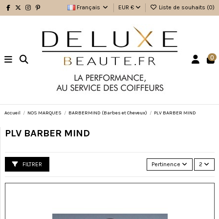
Français
EUR €
Liste de souhaits (
0
)
0
Accueil
NOS MARQUES
BARBERMIND (Barbes et Cheveux)
PLV BARBER MIND
PLV BARBER MIND
FILTRER
Pertinence
2