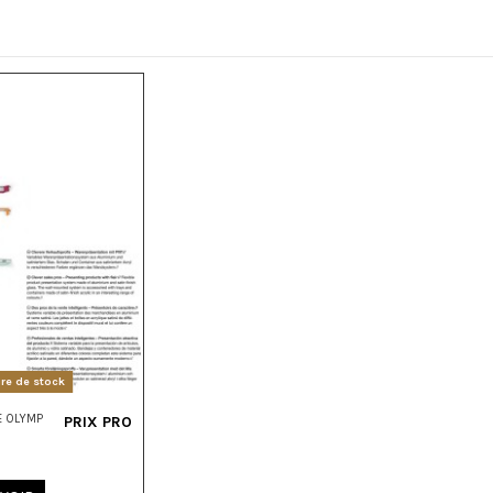
re de stock
E OLYMP
PRIX PRO